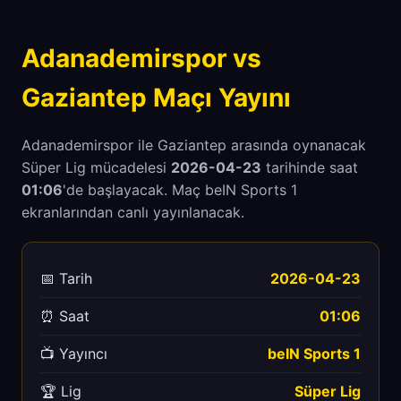
Adanademirspor vs
Gaziantep Maçı Yayını
Adanademirspor ile Gaziantep arasında oynanacak
Süper Lig mücadelesi
2026-04-23
tarihinde saat
01:06
'de başlayacak. Maç beIN Sports 1
ekranlarından canlı yayınlanacak.
📅 Tarih
2026-04-23
⏰ Saat
01:06
📺 Yayıncı
beIN Sports 1
🏆 Lig
Süper Lig