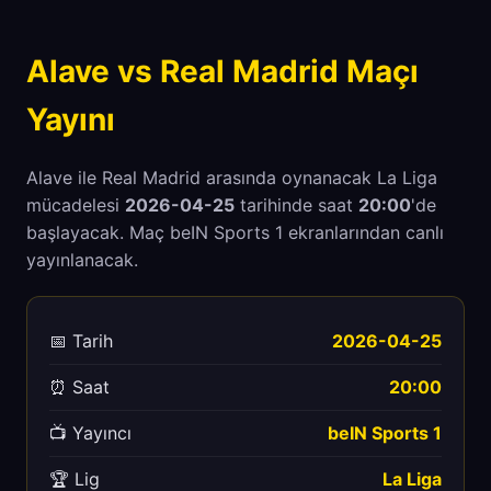
Alave vs Real Madrid Maçı
Yayını
Alave ile Real Madrid arasında oynanacak La Liga
mücadelesi
2026-04-25
tarihinde saat
20:00
'de
başlayacak. Maç beIN Sports 1 ekranlarından canlı
yayınlanacak.
📅 Tarih
2026-04-25
⏰ Saat
20:00
📺 Yayıncı
beIN Sports 1
🏆 Lig
La Liga