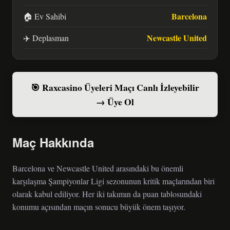
Barcelona
🏠 Ev Sahibi
Newcastle United
✈️ Deplasman
🎯 Raxcasino Üyeleri Maçı Canlı İzleyebilir
→ Üye Ol
Maç Hakkında
Barcelona ve Newcastle United arasındaki bu önemli
karşılaşma Şampiyonlar Ligi sezonunun kritik maçlarından biri
olarak kabul ediliyor. Her iki takımın da puan tablosundaki
konumu açısından maçın sonucu büyük önem taşıyor.