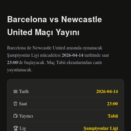
Barcelona vs Newcastle
United Maçı Yayını
Barcelona ile Newcastle United arasında oynanacak
2026-04-14
Şampiyonlar Ligi mücadelesi
tarihinde saat
23:00
'de başlayacak. Maç Tabii ekranlarından canlı
yayınlanacak.
2026-04-14
📅 Tarih
23:00
⏰ Saat
Tabii
📺 Yayıncı
Şampiyonlar Ligi
🏆 Lig