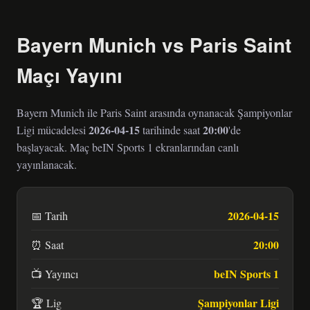
Bayern Munich vs Paris Saint
Maçı Yayını
Bayern Munich ile Paris Saint arasında oynanacak Şampiyonlar
2026-04-15
20:00
Ligi mücadelesi
tarihinde saat
'de
başlayacak. Maç beIN Sports 1 ekranlarından canlı
yayınlanacak.
2026-04-15
📅 Tarih
20:00
⏰ Saat
beIN Sports 1
📺 Yayıncı
Şampiyonlar Ligi
🏆 Lig