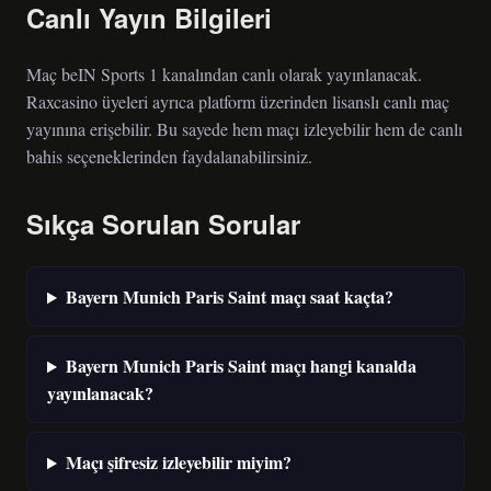
Canlı Yayın Bilgileri
Maç beIN Sports 1 kanalından canlı olarak yayınlanacak.
Raxcasino üyeleri ayrıca platform üzerinden lisanslı canlı maç
yayınına erişebilir. Bu sayede hem maçı izleyebilir hem de canlı
bahis seçeneklerinden faydalanabilirsiniz.
Sıkça Sorulan Sorular
Bayern Munich Paris Saint maçı saat kaçta?
Bayern Munich Paris Saint maçı hangi kanalda
yayınlanacak?
Maçı şifresiz izleyebilir miyim?