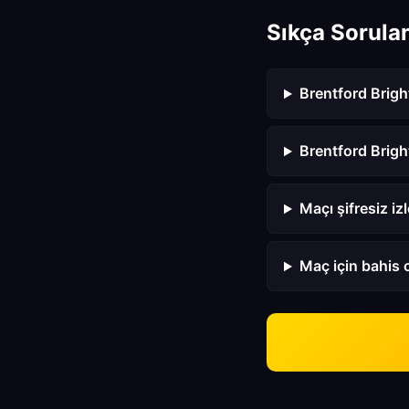
Sıkça Sorula
Brentford Brigh
Brentford Brig
Maçı şifresiz iz
Maç için bahis 