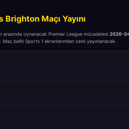
s Brighton Maçı Yayını
ton arasında oynanacak Premier League mücadelesi
2026-0
. Maç beIN Sports 1 ekranlarından canlı yayınlanacak.