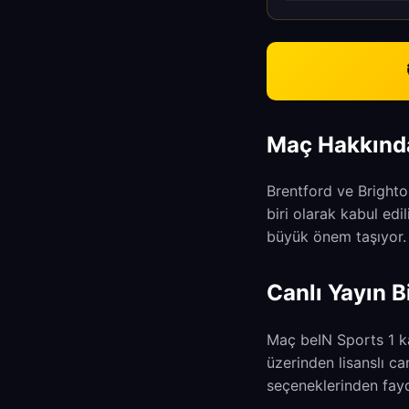
Maç Hakkınd
Brentford ve Bright
biri olarak kabul ed
büyük önem taşıyor.
Canlı Yayın Bi
Maç beIN Sports 1 ka
üzerinden lisanslı ca
seçeneklerinden fayda