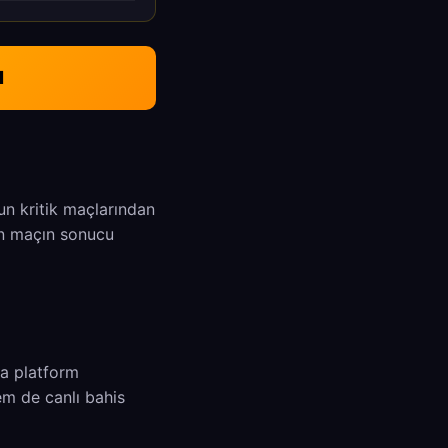
l
n kritik maçlarından
an maçın sonucu
ca platform
em de canlı bahis