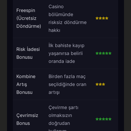
Casino
Freespin
bölümünde
(Ücretsiz
⭐⭐⭐⭐
risksiz döndürme
Döndürme)
hakkı
İlk bahiste kayıp
Risk İadesi
yaşanırsa belirli
⭐⭐⭐⭐⭐
Bonusu
oranda iade
Kombine
Birden fazla maç
Artış
seçildiğinde oran
⭐⭐⭐
Bonusu
artışı
Çevirme şartı
Çevrimsiz
olmaksızın
⭐⭐⭐⭐⭐
Bonus
doğrudan