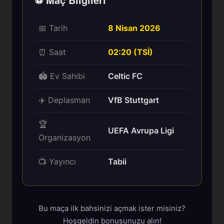
📅 Tarih
8 Nisan 2026
⏰ Saat
02:20 (TSİ)
🏟️ Ev Sahibi
Celtic FC
✈️ Deplasman
VfB Stuttgart
🏆
UEFA Avrupa Ligi
Organizasyon
📺 Yayıncı
Tabii
Bu maça ilk bahsinizi açmak ister misiniz?
Hoşgeldin bonusunuzu alın!