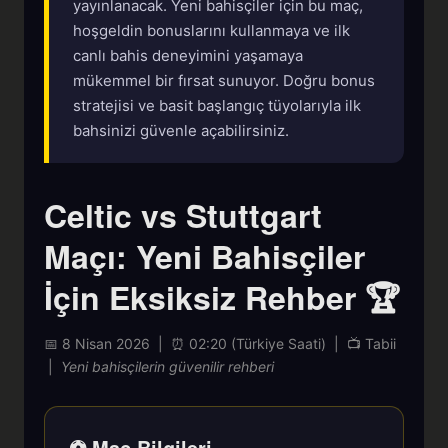
yayınlanacak. Yeni bahisçiler için bu maç,
hoşgeldin bonuslarını kullanmaya ve ilk
canlı bahis deneyimini yaşamaya
mükemmel bir fırsat sunuyor. Doğru bonus
stratejisi ve basit başlangıç tüyolarıyla ilk
bahsinizi güvenle açabilirsiniz.
Celtic vs Stuttgart
Maçı: Yeni Bahisçiler
İçin Eksiksiz Rehber 🏆
📅 8 Nisan 2026 | ⏰ 02:20 (Türkiye Saati) | 📺 Tabii
|
Yeni bahisçilerin güvenilir rehberi
⚽ Maç Bilgileri