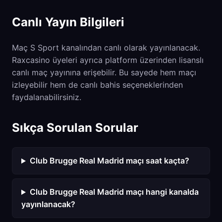
Canlı Yayın Bilgileri
Maç S Sport kanalından canlı olarak yayınlanacak.
Raxcasino üyeleri ayrıca platform üzerinden lisanslı
canlı maç yayınına erişebilir. Bu sayede hem maçı
izleyebilir hem de canlı bahis seçeneklerinden
faydalanabilirsiniz.
Sıkça Sorulan Sorular
Club Brugge Real Madrid maçı saat kaçta?
Club Brugge Real Madrid maçı hangi kanalda
yayınlanacak?