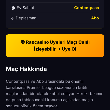
🏠 Ev Sahibi
Contentpass
✈️ Deplasman
Abo
🎯 Raxcasino Üyeleri Maçı Canlı
İzleyebilir → Üye Ol
Maç Hakkında
Contentpass ve Abo arasındaki bu önemli
karşılaşma Premier League sezonunun kritik
maçlarından biri olarak kabul ediliyor. Her iki takımın
da puan tablosundaki konumu açısından maçın
sonucu büyük önem taşıyor.