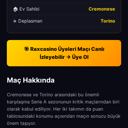
🏠 Ev Sahibi
Cremonese
✈️ Deplasman
Torino
🎯 Raxcasino Üyeleri Maçı Canlı
İzleyebilir → Üye Ol
Maç Hakkında
Cremonese ve Torino arasındaki bu önemli
karşılaşma Serie A sezonunun kritik maçlarından biri
olarak kabul ediliyor. Her iki takımın da puan
tablosundaki konumu açısından maçın sonucu büyük
önem taşıyor.