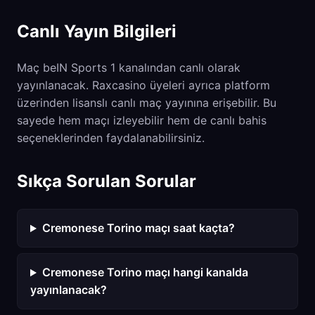
Canlı Yayın Bilgileri
Maç beIN Sports 1 kanalından canlı olarak
yayınlanacak. Raxcasino üyeleri ayrıca platform
üzerinden lisanslı canlı maç yayınına erişebilir. Bu
sayede hem maçı izleyebilir hem de canlı bahis
seçeneklerinden faydalanabilirsiniz.
Sıkça Sorulan Sorular
Cremonese Torino maçı saat kaçta?
Cremonese Torino maçı hangi kanalda
yayınlanacak?