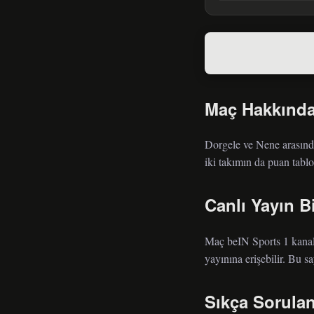
Maç Hakkınd
Dorgele ve Nene arasında
iki takımın da puan tab
Canlı Yayın Bi
Maç beIN Sports 1 kanalı
yayınına erişebilir. Bu s
Sıkça Sorulan