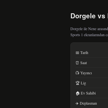
Dorgele vs
Dorgele ile Nene arası
Sports 1 ekranlarından c
📅 Tarih
⏰ Saat
📺 Yayıncı
🏆 Lig
🏠 Ev Sahibi
✈️ Deplasman