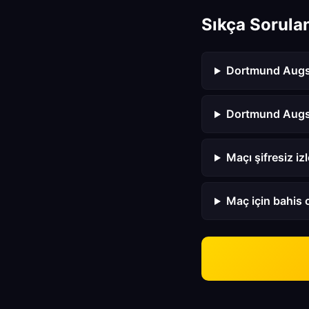
Sıkça Sorula
Dortmund Augsb
Dortmund Augsb
Maçı şifresiz iz
Maç için bahis 