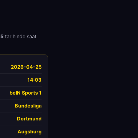
25
tarihinde saat
2026-04-25
14:03
beIN Sports 1
Bundesliga
Dortmund
Augsburg