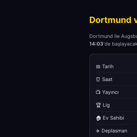
Dortmund v
Dortmund ile Augsb
14:03
'de başlayacak
📅 Tarih
⏰ Saat
📺 Yayıncı
🏆 Lig
🏠 Ev Sahibi
✈️ Deplasman