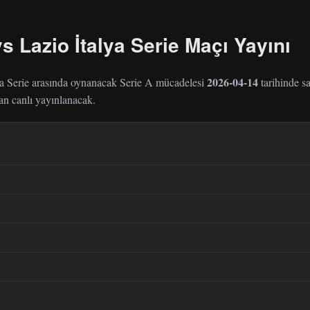
vs Lazio İtalya Serie Maçı Yayını
2026-04-14
lya Serie arasında oynanacak Serie A mücadelesi
tarihinde s
an canlı yayınlanacak.