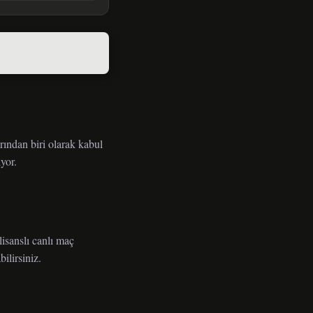
rından biri olarak kabul
yor.
isanslı canlı maç
ilirsiniz.