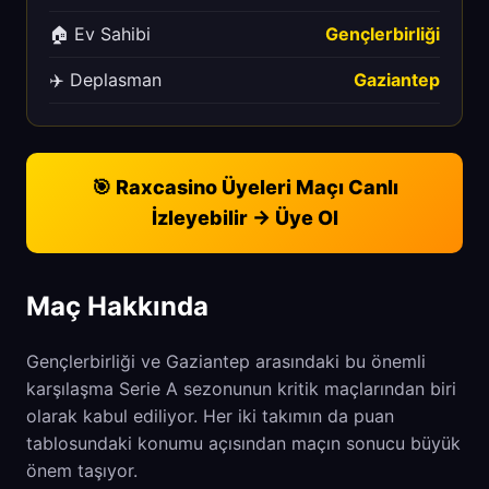
🏠 Ev Sahibi
Gençlerbirliği
✈️ Deplasman
Gaziantep
🎯 Raxcasino Üyeleri Maçı Canlı
İzleyebilir → Üye Ol
Maç Hakkında
Gençlerbirliği ve Gaziantep arasındaki bu önemli
karşılaşma Serie A sezonunun kritik maçlarından biri
olarak kabul ediliyor. Her iki takımın da puan
tablosundaki konumu açısından maçın sonucu büyük
önem taşıyor.