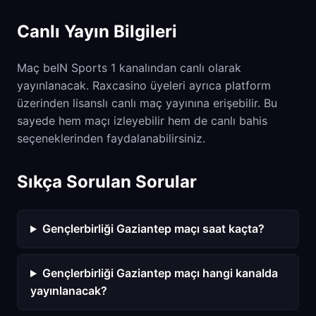
Canlı Yayın Bilgileri
Maç beIN Sports 1 kanalından canlı olarak
yayınlanacak. Raxcasino üyeleri ayrıca platform
üzerinden lisanslı canlı maç yayınına erişebilir. Bu
sayede hem maçı izleyebilir hem de canlı bahis
seçeneklerinden faydalanabilirsiniz.
Sıkça Sorulan Sorular
Gençlerbirliği Gaziantep maçı saat kaçta?
Gençlerbirliği Gaziantep maçı hangi kanalda
yayınlanacak?