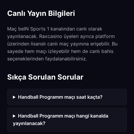
Canlı Yayın Bilgileri
Maç beIN Sports 1 kanalından canlı olarak
yayınlanacak. Raxcasino üyeleri ayrıca platform
üzerinden lisanslı canlı maç yayınına erişebilir. Bu
sayede hem maçı izleyebilir hem de canlı bahis
seçeneklerinden faydalanabilirsiniz.
Sıkça Sorulan Sorular
Handball Programm maçı saat kaçta?
Handball Programm maçı hangi kanalda
yayınlanacak?