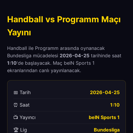
Handball vs Programm Maçı
Yayını
Handball ile Programm arasında oynanacak
Bundesliga mücadelesi
2026-04-25
tarihinde saat
1:10
'de başlayacak. Maç beIN Sports 1
ekranlarından canlı yayınlanacak.
📅 Tarih
2026-04-25
⏰ Saat
1:10
📺 Yayıncı
beIN Sports 1
🏆 Lig
Bundesliga