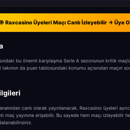
🎯 Raxcasino Üyeleri Maçı Canlı İzleyebilir → Üye O
a
sındaki bu önemli karşılaşma Serie A sezonunun kritik maçla
 iki takımın da puan tablosundaki konumu açısından maçın 
lgileri
nalından canlı olarak yayınlanacak. Raxcasino üyeleri ayrı
nlı maç yayınına erişebilir. Bu sayede hem maçı izleyebilir h
lanabilirsiniz.