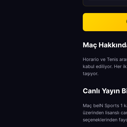
Maç Hakkınd
Horario ve Tenis ara
kabul ediliyor. Her
taşıyor.
Canlı Yayın Bi
Maç beIN Sports 1 ka
üzerinden lisanslı ca
seçeneklerinden fayda