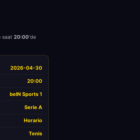
e saat
20:00
'de
2026-04-30
20:00
beIN Sports 1
Serie A
Horario
Tenis