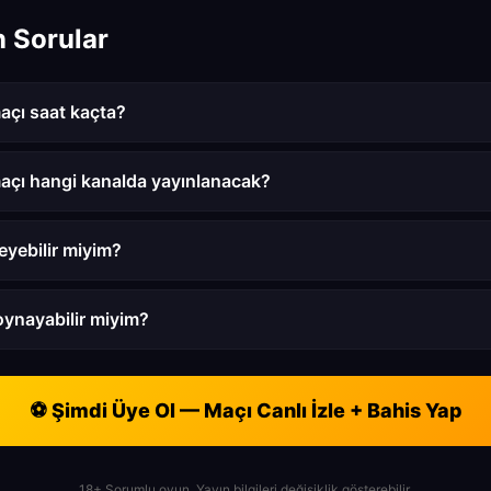
n Sorular
açı saat kaçta?
açı hangi kanalda yayınlanacak?
leyebilir miyim?
oynayabilir miyim?
⚽ Şimdi Üye Ol — Maçı Canlı İzle + Bahis Yap
18+ Sorumlu oyun. Yayın bilgileri değişiklik gösterebilir.