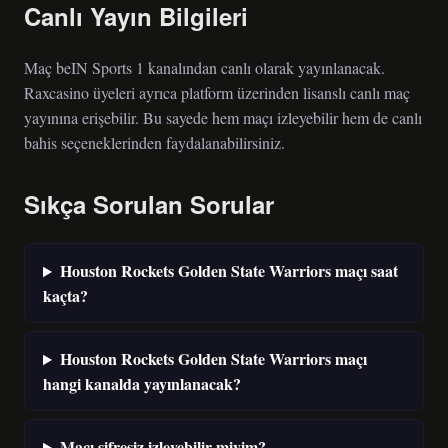
Canlı Yayın Bilgileri
Maç beIN Sports 1 kanalından canlı olarak yayınlanacak.
Raxcasino üyeleri ayrıca platform üzerinden lisanslı canlı maç
yayınına erişebilir. Bu sayede hem maçı izleyebilir hem de canlı
bahis seçeneklerinden faydalanabilirsiniz.
Sıkça Sorulan Sorular
Houston Rockets Golden State Warriors maçı saat
kaçta?
Houston Rockets Golden State Warriors maçı
hangi kanalda yayınlanacak?
Maçı şifresiz izleyebilir miyim?