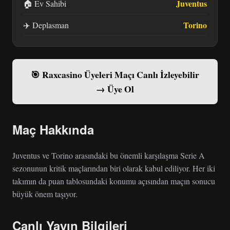
Juventus
🏠 Ev Sahibi
Torino
✈️ Deplasman
🎯 Raxcasino Üyeleri Maçı Canlı İzleyebilir
→ Üye Ol
Maç Hakkında
Juventus ve Torino arasındaki bu önemli karşılaşma Serie A
sezonunun kritik maçlarından biri olarak kabul ediliyor. Her iki
takımın da puan tablosundaki konumu açısından maçın sonucu
büyük önem taşıyor.
Canlı Yayın Bilgileri