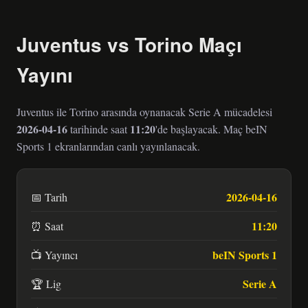
Juventus vs Torino Maçı
Yayını
Juventus ile Torino arasında oynanacak Serie A mücadelesi
2026-04-16
11:20
tarihinde saat
'de başlayacak. Maç beIN
Sports 1 ekranlarından canlı yayınlanacak.
2026-04-16
📅 Tarih
11:20
⏰ Saat
beIN Sports 1
📺 Yayıncı
Serie A
🏆 Lig