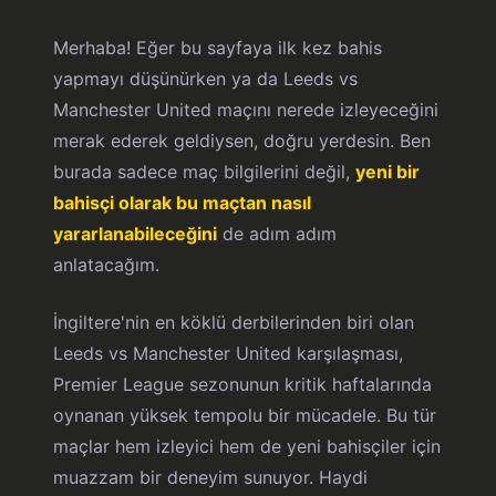
Merhaba! Eğer bu sayfaya ilk kez bahis
yapmayı düşünürken ya da Leeds vs
Manchester United maçını nerede izleyeceğini
merak ederek geldiysen, doğru yerdesin. Ben
burada sadece maç bilgilerini değil,
yeni bir
bahisçi olarak bu maçtan nasıl
yararlanabileceğini
de adım adım
anlatacağım.
İngiltere'nin en köklü derbilerinden biri olan
Leeds vs Manchester United karşılaşması,
Premier League sezonunun kritik haftalarında
oynanan yüksek tempolu bir mücadele. Bu tür
maçlar hem izleyici hem de yeni bahisçiler için
muazzam bir deneyim sunuyor. Haydi