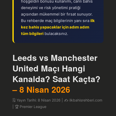
hoşgeldin bonusu kullanımı, canlı bahis
deneyimi ve risk yönetimi pratiği
açısından mükemmel bir fırsat sunuyor.
Bu rehberde maç bilgilerinin yanı sıra
ilk
kez bahis yapacaklar için adım adım
tüm bilgileri
bulacaksınız.
Leeds vs Manchester
United Maçı Hangi
Kanalda? Saat Kaçta?
– 8 Nisan 2026
🗓️ Yayın Tarihi: 8 Nisan 2026 | ✍️ ilkbahisrehberi.com
| 🏆 Premier League