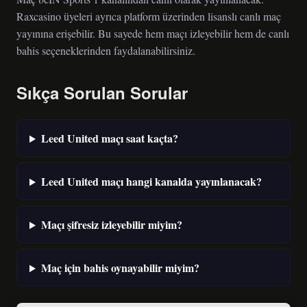
Raxcasino üyeleri ayrıca platform üzerinden lisanslı canlı maç
yayınına erişebilir. Bu sayede hem maçı izleyebilir hem de canlı
bahis seçeneklerinden faydalanabilirsiniz.
Sıkça Sorulan Sorular
Leed United maçı saat kaçta?
Leed United maçı hangi kanalda yayınlanacak?
Maçı şifresiz izleyebilir miyim?
Maç için bahis oynayabilir miyim?