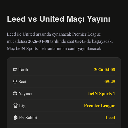
Leed vs United Maçı Yayını
Leed ile United arasında oynanacak Premier League
2026-04-08
05:45
mücadelesi
tarihinde saat
'de başlayacak.
Maç beIN Sports 1 ekranlarından canlı yayınlanacak.
2026-04-08
📅 Tarih
05:45
⏰ Saat
beIN Sports 1
📺 Yayıncı
Premier League
🏆 Lig
Leed
🏠 Ev Sahibi