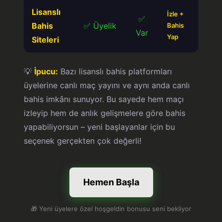
Lisanslı
İzle +
✅
Bahis
✅ Üyelik
Bahis
Var
Yap
Siteleri
💡
İpucu:
Bazı lisanslı bahis platformları
üyelerine canlı maç yayını ve aynı anda canlı
bahis imkânı sunuyor. Bu sayede hem maçı
izleyip hem de anlık gelişmelere göre bahis
yapabiliyorsun – yeni başlayanlar için bu
seçenek gerçekten çok değerli!
Hemen Başla
🎁 Yeni üyelere özel hoşgeldin bonusu seni bekliyor