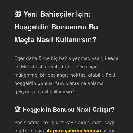
🎁 Yeni Bahisçiler İçin:
Hoşgeldin Bonusunu Bu
Maçta Nasıl Kullanırsın?
Eğer daha önce hiç bahis yapmadıysan, Leeds
vs Manchester United maçı senin için
mükemmel bir başlangıç noktası olabilir. Peki
hoşgeldin bonusu tam olarak ne anlama
geliyor ve nasıl kullanırsın?
🏆 Hoşgeldin Bonusu Nasıl Çalışır?
Bahis sitelerine ilk kez kayıt olduğunda, çoğu
platform sana
ilk para yatırma bonusu
sunar.