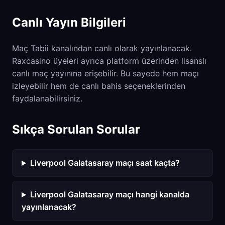
Canlı Yayın Bilgileri
Maç Tabii kanalından canlı olarak yayınlanacak.
Raxcasino üyeleri ayrıca platform üzerinden lisanslı
canlı maç yayınına erişebilir. Bu sayede hem maçı
izleyebilir hem de canlı bahis seçeneklerinden
faydalanabilirsiniz.
Sıkça Sorulan Sorular
Liverpool Galatasaray maçı saat kaçta?
Liverpool Galatasaray maçı hangi kanalda
yayınlanacak?