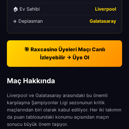
🏠 Ev Sahibi
Liverpool
✈️ Deplasman
Galatasaray
🎯 Raxcasino Üyeleri Maçı Canlı
İzleyebilir → Üye Ol
Maç Hakkında
Liverpool ve Galatasaray arasındaki bu önemli
karşılaşma Şampiyonlar Ligi sezonunun kritik
maçlarından biri olarak kabul ediliyor. Her iki takımın
da puan tablosundaki konumu açısından maçın
sonucu büyük önem taşıyor.