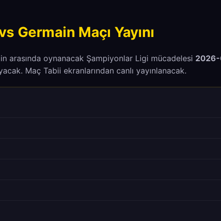
 vs Germain Maçı Yayını
main arasında oynanacak Şampiyonlar Ligi mücadelesi
2026-
yacak. Maç Tabii ekranlarından canlı yayınlanacak.