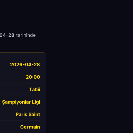
04-28
tarihinde
2026-04-28
20:00
Tabii
Şampiyonlar Ligi
Paris Saint
Germain