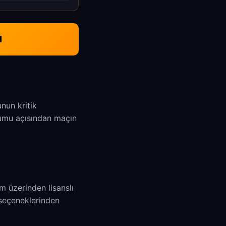
l
nun kritik
numu açısından maçın
m üzerinden lisanslı
 seçeneklerinden