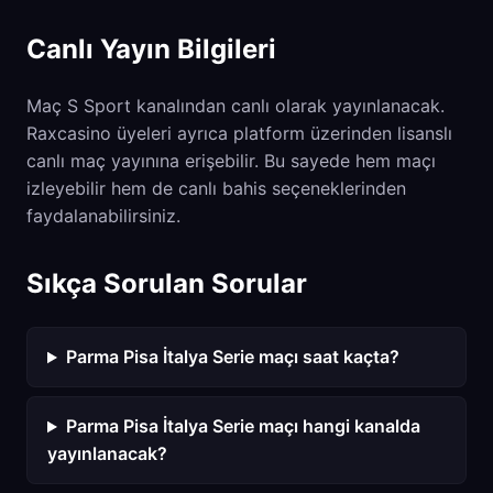
Canlı Yayın Bilgileri
Maç S Sport kanalından canlı olarak yayınlanacak.
Raxcasino üyeleri ayrıca platform üzerinden lisanslı
canlı maç yayınına erişebilir. Bu sayede hem maçı
izleyebilir hem de canlı bahis seçeneklerinden
faydalanabilirsiniz.
Sıkça Sorulan Sorular
Parma Pisa İtalya Serie maçı saat kaçta?
Parma Pisa İtalya Serie maçı hangi kanalda
yayınlanacak?