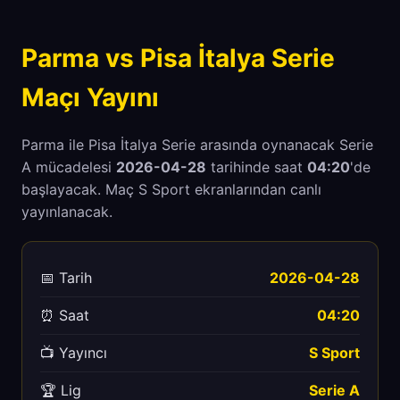
Parma vs Pisa İtalya Serie
Maçı Yayını
Parma ile Pisa İtalya Serie arasında oynanacak Serie
A mücadelesi
2026-04-28
tarihinde saat
04:20
'de
başlayacak. Maç S Sport ekranlarından canlı
yayınlanacak.
📅 Tarih
2026-04-28
⏰ Saat
04:20
📺 Yayıncı
S Sport
🏆 Lig
Serie A