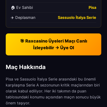
🏠 Ev Sahibi
Pisa
✈️ Deplasman
Sassuolo İtalya Serie
🎯 Raxcasino Üyeleri Maçı Canlı
İzleyebilir → Üye Ol
Maç Hakkında
Pisa ve Sassuolo İtalya Serie arasındaki bu önemli
karşılaşma Serie A sezonunun kritik maçlarından biri
olarak kabul ediliyor. Her iki takımın da puan
tablosundaki konumu açısından maçın sonucu büyük
önem taşıyor.