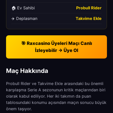
🏠 Ev Sahibi
Probull Rider
✈️ Deplasman
Takvime Ekle
🎯 Raxcasino Üyeleri Maçı Canlı
İzleyebilir → Üye Ol
Maç Hakkında
Probull Rider ve Takvime Ekle arasındaki bu önemli
karşılaşma Serie A sezonunun kritik maçlarından biri
olarak kabul ediliyor. Her iki takımın da puan
tablosundaki konumu açısından maçın sonucu büyük
önem taşıyor.