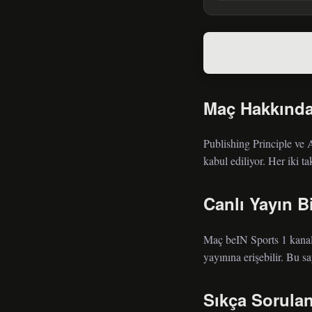
Maç Hakkınd
Publishing Principle ve 
kabul ediliyor. Her iki
Canlı Yayın Bi
Maç beIN Sports 1 kanalı
yayınına erişebilir. Bu s
Sıkça Sorulan