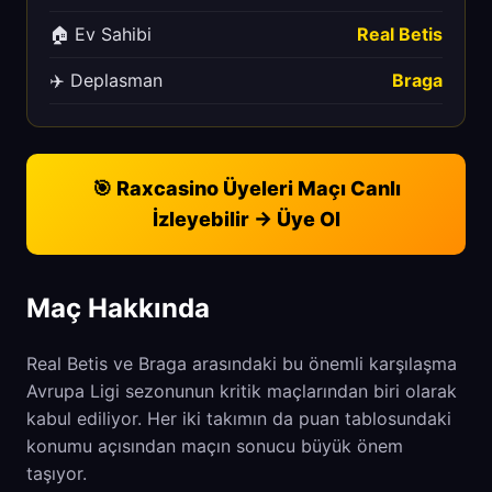
🏠 Ev Sahibi
Real Betis
✈️ Deplasman
Braga
🎯 Raxcasino Üyeleri Maçı Canlı
İzleyebilir → Üye Ol
Maç Hakkında
Real Betis ve Braga arasındaki bu önemli karşılaşma
Avrupa Ligi sezonunun kritik maçlarından biri olarak
kabul ediliyor. Her iki takımın da puan tablosundaki
konumu açısından maçın sonucu büyük önem
taşıyor.