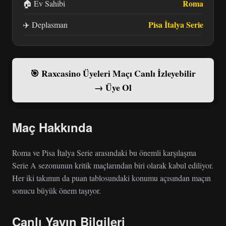
Roma
🏠 Ev Sahibi
Pisa İtalya Serie
✈️ Deplasman
🎯 Raxcasino Üyeleri Maçı Canlı İzleyebilir
→ Üye Ol
Maç Hakkında
Roma ve Pisa İtalya Serie arasındaki bu önemli karşılaşma
Serie A sezonunun kritik maçlarından biri olarak kabul ediliyor.
Her iki takımın da puan tablosundaki konumu açısından maçın
sonucu büyük önem taşıyor.
Canlı Yayın Bilgileri