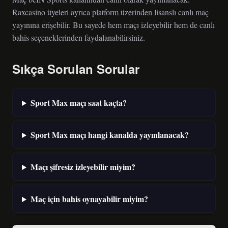
Raxcasino üyeleri ayrıca platform üzerinden lisanslı canlı maç
yayınına erişebilir. Bu sayede hem maçı izleyebilir hem de canlı
bahis seçeneklerinden faydalanabilirsiniz.
Sıkça Sorulan Sorular
Sport Max maçı saat kaçta?
Sport Max maçı hangi kanalda yayınlanacak?
Maçı şifresiz izleyebilir miyim?
Maç için bahis oynayabilir miyim?