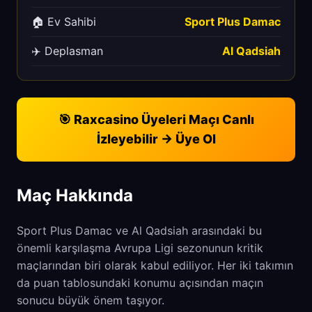
🏠 Ev Sahibi
Sport Plus Damac
✈️ Deplasman
Al Qadsiah
🎯 Raxcasino Üyeleri Maçı Canlı
İzleyebilir → Üye Ol
Maç Hakkında
Sport Plus Damac ve Al Qadsiah arasındaki bu
önemli karşılaşma Avrupa Ligi sezonunun kritik
maçlarından biri olarak kabul ediliyor. Her iki takımın
da puan tablosundaki konumu açısından maçın
sonucu büyük önem taşıyor.