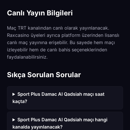
Canlı Yayın Bilgileri
Maç TRT kanalından canlı olarak yayınlanacak.
Raxcasino üyeleri ayrıca platform üzerinden lisanslı
canlı maç yayınına erişebilir. Bu sayede hem maçı
izleyebilir hem de canlı bahis seçeneklerinden
faydalanabilirsiniz.
Sıkça Sorulan Sorular
Sport Plus Damac Al Qadsiah maçı saat
kaçta?
Sport Plus Damac Al Qadsiah maçı hangi
kanalda yayınlanacak?