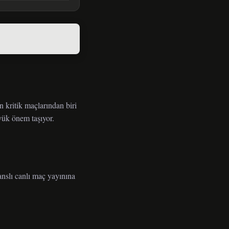
kritik maçlarından biri
yük önem taşıyor.
nslı canlı maç yayınına
.