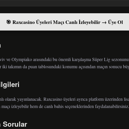
🎯 Raxcasino Üyeleri Maçı Canlı İzleyebilir → Üye Ol
a
viv ve Olympiako arasındaki bu önemli karşılaşma Süper Lig sezonunun 
Her iki takımın da puan tablosundaki konumu açısından maçın sonucu bü
lgileri
 olarak yayınlanacak. Raxcasino üyeleri ayrıca platform üzerinden lisa
 maçı izleyebilir hem de canlı bahis seçeneklerinden faydalanabilirsiniz
 Sorular