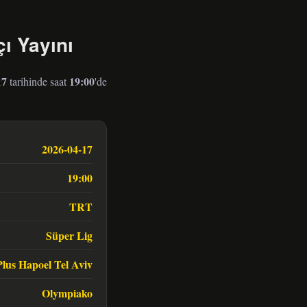
ı Yayını
17
19:00
tarihinde saat
'de
2026-04-17
19:00
TRT
Süper Lig
Plus Hapoel Tel Aviv
Olympiako