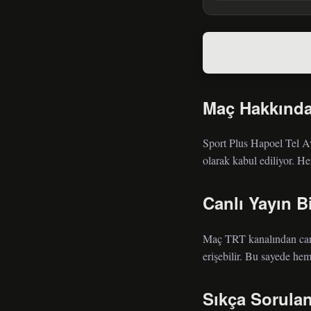
Maç Hakkınd
Sport Plus Hapoel Tel A
olarak kabul ediliyor. 
Canlı Yayın Bi
Maç TRT kanalından canlı
erişebilir. Bu sayede hem
Sıkça Sorulan