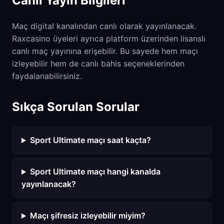
Canlı Yayın Bilgileri
Maç digital kanalından canlı olarak yayınlanacak.
Raxcasino üyeleri ayrıca platform üzerinden lisanslı
canlı maç yayınına erişebilir. Bu sayede hem maçı
izleyebilir hem de canlı bahis seçeneklerinden
faydalanabilirsiniz.
Sıkça Sorulan Sorular
Sport Ultimate maçı saat kaçta?
Sport Ultimate maçı hangi kanalda
yayınlanacak?
Maçı şifresiz izleyebilir miyim?