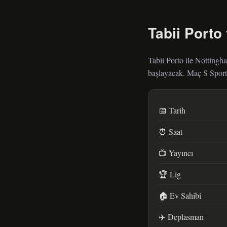
Tabii Porto
Tabii Porto ile Notting
başlayacak. Maç S Sport
📅 Tarih
⏰ Saat
📺 Yayıncı
🏆 Lig
🏠 Ev Sahibi
✈️ Deplasman