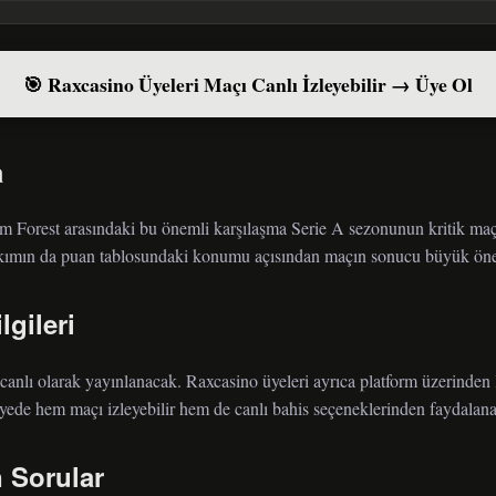
🎯 Raxcasino Üyeleri Maçı Canlı İzleyebilir → Üye Ol
a
m Forest arasındaki bu önemli karşılaşma Serie A sezonunun kritik maçl
 takımın da puan tablosundaki konumu açısından maçın sonucu büyük öne
lgileri
anlı olarak yayınlanacak. Raxcasino üyeleri ayrıca platform üzerinden l
ayede hem maçı izleyebilir hem de canlı bahis seçeneklerinden faydalanab
 Sorular