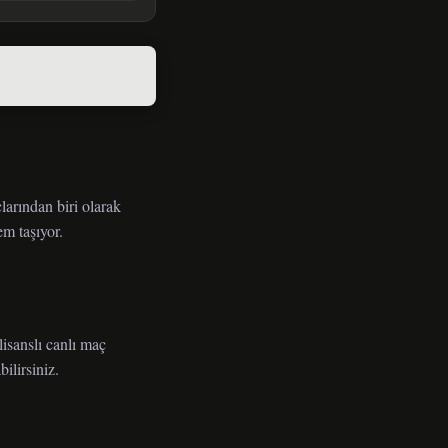
arından biri olarak
m taşıyor.
isanslı canlı maç
ilirsiniz.