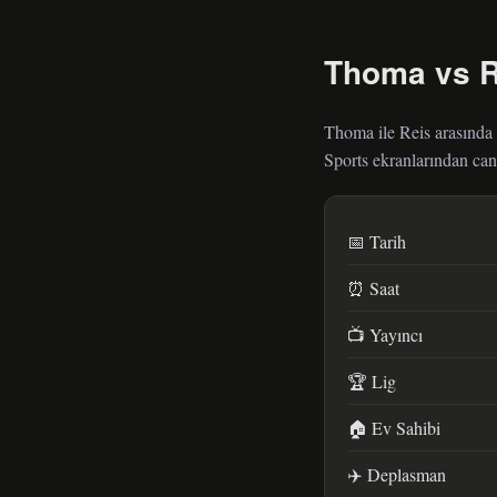
Thoma vs R
Thoma ile Reis arasınd
Sports ekranlarından can
📅 Tarih
⏰ Saat
📺 Yayıncı
🏆 Lig
🏠 Ev Sahibi
✈️ Deplasman