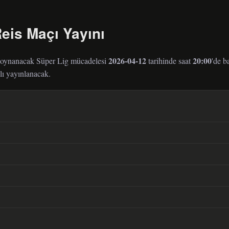
eis Maçı Yayını
2026-04-12
20:00
a oynanacak Süper Lig mücadelesi
tarihinde saat
'de b
lı yayınlanacak.