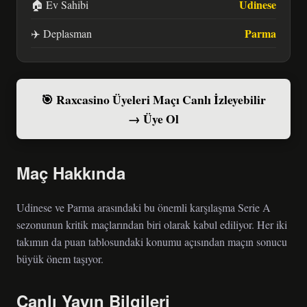
Udinese
🏠 Ev Sahibi
Parma
✈️ Deplasman
🎯 Raxcasino Üyeleri Maçı Canlı İzleyebilir
→ Üye Ol
Maç Hakkında
Udinese ve Parma arasındaki bu önemli karşılaşma Serie A
sezonunun kritik maçlarından biri olarak kabul ediliyor. Her iki
takımın da puan tablosundaki konumu açısından maçın sonucu
büyük önem taşıyor.
Canlı Yayın Bilgileri