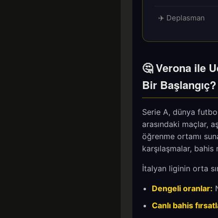
✈️ Deplasman
🤔 Verona ile 
Bir Başlangıç?
Serie A, dünya futbol
arasındaki maçlar, aş
öğrenme ortamı sunar
karşılaşmalar, bahis 
İtalyan liginin orta 
Dengeli oranlar:
N
Canlı bahis fırsatl