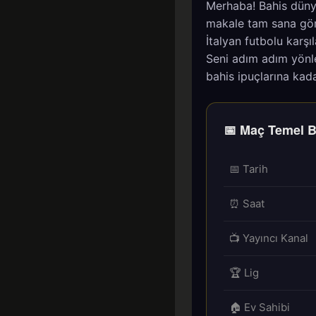
Merhaba! Bahis dünya
makale tam sana göre
İtalyan futbolu karş
Seni adım adım yönle
bahis ipuçlarına kad
📅 Maç Temel Bi
📅 Tarih
⏰ Saat
📺 Yayıncı Kanal
🏆 Lig
🏠 Ev Sahibi