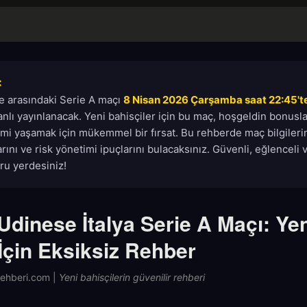
:
e arasındaki Serie A maçı
8 Nisan 2026 Çarşamba saat 22:45't
nlı yayınlanacak. Yeni bahisçiler için bu maç, hoşgeldin bonuslar
mi yaşamak için mükemmel bir fırsat. Bu rehberde maç bilgilerini
ını ve risk yönetimi ipuçlarını bulacaksınız. Güvenli, eğlenceli 
ru yerdesiniz!
Udinese İtalya Serie A Maçı: Ye
 İçin Eksiksiz Rehber
rehberi.com |
Yeni bahisçilerin güvenilir rehberi