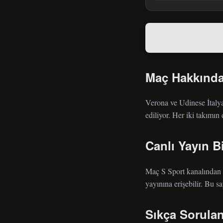
Maç Hakkınd
Verona ve Udinese İtalya
ediliyor. Her iki takım
Canlı Yayın Bi
Maç S Sport kanalından c
yayınına erişebilir. Bu s
Sıkça Sorulan