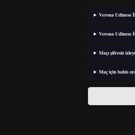
Verona Udinese İt
Verona Udinese İ
Maçı şifresiz izle
Maç için bahis oy