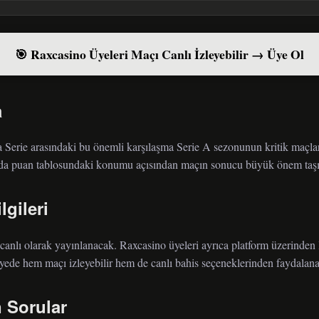
🎯 Raxcasino Üyeleri Maçı Canlı İzleyebilir → Üye Ol
a
 Serie arasındaki bu önemli karşılaşma Serie A sezonunun kritik maçlar
ın da puan tablosundaki konumu açısından maçın sonucu büyük önem taşı
lgileri
anlı olarak yayınlanacak. Raxcasino üyeleri ayrıca platform üzerinden l
ayede hem maçı izleyebilir hem de canlı bahis seçeneklerinden faydalanab
 Sorular