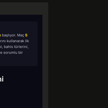
e
başlıyor. Maç
S
ını kullanarak ilk
, bahis türlerini,
ve sorumlu bir
ni