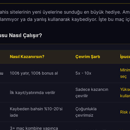
his sitelerinin yeni üyelerine sunduğu en büyük hediye. Am
lanmıyor ya da yanlış kullanarak kaybediyor. İşte bu maç içi
su Nasıl Çalışır?
Nasıl Kazanırsın?
Çevrim Şartı
İpuc
Mini
su
100₺ yatır, 100₺ bonus al
5x - 10x
seç
Sadece kazancın
Yüks
İlk kayıt/yatırımda verilir
çevrilir
kulla
Kaybeden bahsin %10-20'si
Çoğunlukla
Risk 
iade
çevrimsiz
3+ maç kombine yapınca