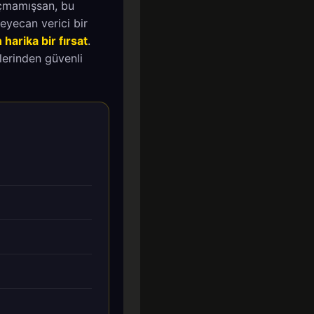
açmamışsan, bu
eyecan verici bir
harika bir fırsat
.
lerinden güvenli