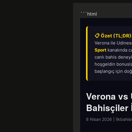
```html
📋 Özet (TL;DR)
Verona ile Udines
Sport
kanalında ca
canlı bahis deneyi
hoşgeldin bonuslar
başlangıç için doğ
Verona vs 
Bahisçiler
8 Nisan 2026 | İlkbahis