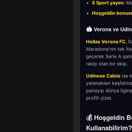
S Sport yayını:
Maç
Hoşgeldin bonus
🏟️ Verona ve Udi
Hellas Verona FC
, 
Maradona'nın tek İta
geçerek Serie A şam
rakip olan bir ekip.
Udinese Calcio
ise k
yetenekleri keşfetme
parlayıp dünya ligin
profili çizer.
💰 Hoşgeldin 
Kullanabilirim?