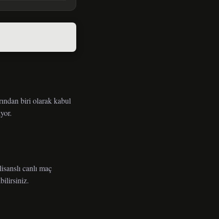
ından biri olarak kabul
yor.
isanslı canlı maç
ilirsiniz.