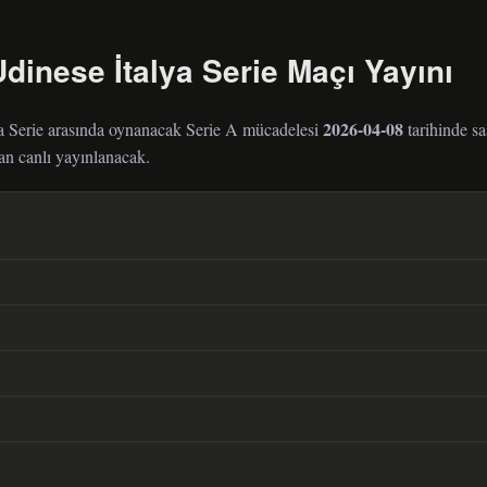
dinese İtalya Serie Maçı Yayını
2026-04-08
ya Serie arasında oynanacak Serie A mücadelesi
tarihinde s
an canlı yayınlanacak.