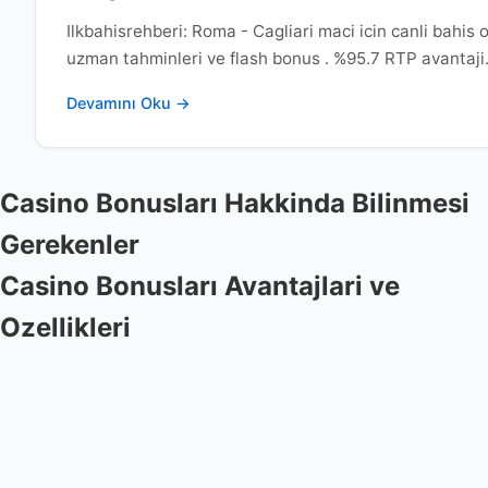
Ilkbahisrehberi: Roma - Cagliari maci icin canli bahis o
uzman tahminleri ve flash bonus . %95.7 RTP avantaji..
Devamını Oku →
Casino Bonusları Hakkinda Bilinmesi
Gerekenler
Casino Bonusları Avantajlari ve
Ozellikleri