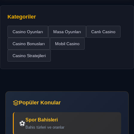
Kategoriler
Casino Oyunları
Masa Oyunları
Canlı Casino
Casino Bonusları
Mobil Casino
Casino Stratejileri
Popüler Konular
Spor Bahisleri
⚽
Bahis türleri ve oranlar