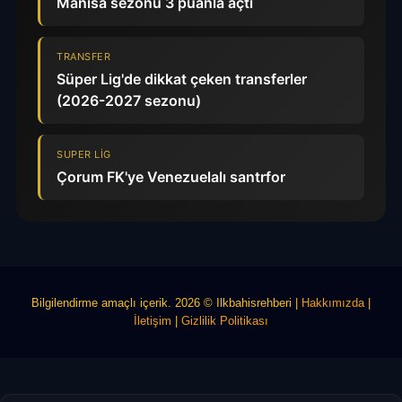
Manisa sezonu 3 puanla açtı
TRANSFER
Süper Lig'de dikkat çeken transferler
(2026-2027 sezonu)
SUPER LIG
Çorum FK'ye Venezuelalı santrfor
Bilgilendirme amaçlı içerik. 2026 © Ilkbahisrehberi |
Hakkımızda
|
İletişim
|
Gizlilik Politikası