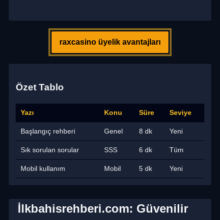
raxcasino üyelik avantajları
Özet Tablo
Yazı
Konu
Süre
Seviye
Başlangıç rehberi
Genel
8 dk
Yeni
Sık sorulan sorular
SSS
6 dk
Tüm
Mobil kullanım
Mobil
5 dk
Yeni
İlkbahisrehberi.com: Güvenilir