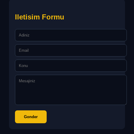
Iletisim Formu
Gonder