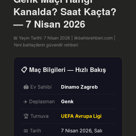
Kanalda? Saat Kaçta?
— 7 Nisan 2026
📅 Yayın Tarihi: 7 Nisan 2026 | ilkbahisrehberi.com |
Yeni bahisçilerin güvenilir rehberi
📋 Maç Bilgileri — Hızlı Bakış
🏟️ Ev Sahibi
Dinamo Zagreb
✈️ Deplasman
Genk
🏆 Turnuva
UEFA Avrupa Ligi
📅 Tarih
7 Nisan 2026, Salı