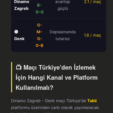
Dinamo
avantajı
2.1 / maç
B-
Zagreb
güçlü
G-G
G-
🔴
M-
Deplasmanda
1.8 / maç
Genk
G-
tutarsız
G-B
📺 Maçı Türkiye'den İzlemek
İçin Hangi Kanal ve Platform
Kullanılmalı?
Dinamo Zagreb - Genk maçı Türkiye'de
Tabii
platformu üzerinden canlı olarak yayınlanacak.