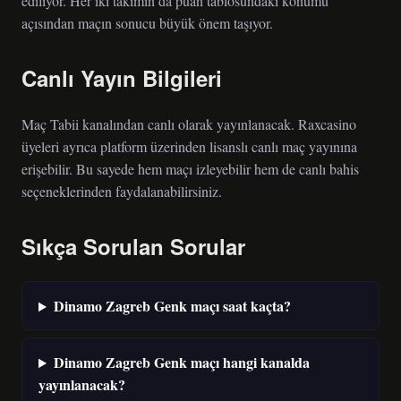
ediliyor. Her iki takımın da puan tablosundaki konumu
açısından maçın sonucu büyük önem taşıyor.
Canlı Yayın Bilgileri
Maç Tabii kanalından canlı olarak yayınlanacak. Raxcasino
üyeleri ayrıca platform üzerinden lisanslı canlı maç yayınına
erişebilir. Bu sayede hem maçı izleyebilir hem de canlı bahis
seçeneklerinden faydalanabilirsiniz.
Sıkça Sorulan Sorular
Dinamo Zagreb Genk maçı saat kaçta?
Dinamo Zagreb Genk maçı hangi kanalda
yayınlanacak?