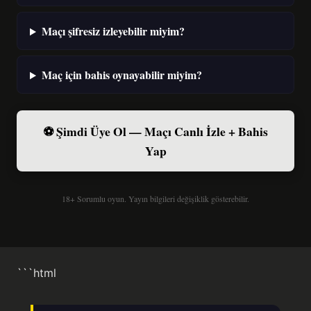
Maçı şifresiz izleyebilir miyim?
Maç için bahis oynayabilir miyim?
⚽ Şimdi Üye Ol — Maçı Canlı İzle + Bahis
Yap
18+ Sorumlu oyun. Yayın bilgileri değişiklik gösterebilir.
```html