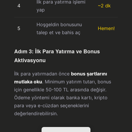
İlk para yatırma işlemi
4
~2 dk
yap
Hoşgeldin bonusunu
5
Hemen!
talep et ve bahis aç
Adım 3: İlk Para Yatırma ve Bonus
Aktivasyonu
İlk para yatırmadan önce
bonus şartlarını
mutlaka oku
. Minimum yatırım tutarı, bonus
için genellikle 50-100 TL arasında değişir.
Ödeme yöntemi olarak banka kartı, kripto
para veya e-cüzdan seçeneklerini
değerlendirebilirsin.