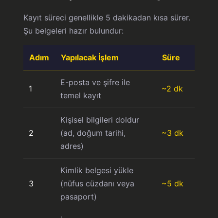
Kayıt süreci genellikle 5 dakikadan kısa sürer.
Şu belgeleri hazır bulundur:
Adım
Yapılacak İşlem
Süre
E-posta ve şifre ile
1
~2 dk
temel kayıt
Kişisel bilgileri doldur
2
(ad, doğum tarihi,
~3 dk
adres)
Kimlik belgesi yükle
3
(nüfus cüzdanı veya
~5 dk
pasaport)