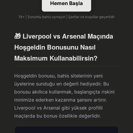
Hemen Başla
18+ | Sorumlu bahis oynayın | Şartlar ve koşullar geçerlidir
🎁 Liverpool vs Arsenal Maçında
Hoşgeldin Bonusunu Nasıl
Maksimum Kullanabilirsin?
Hoşgeldin bonusu, bahis sitelerinin yeni
üyelerine sunduğu en değerli hediyedir. Bu
bonusu akıllıca kullanmak, başlangıçta riskini
minimize ederken kazanma şansını artırır.
Liverpool vs Arsenal gibi yüksek profilli
maçlarda bu bonus özellikle değerlidir.