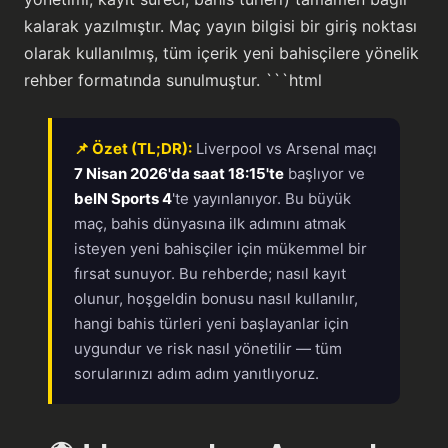
kalarak yazılmıştır. Maç yayın bilgisi bir giriş noktası
olarak kullanılmış, tüm içerik yeni bahisçilere yönelik
rehber formatında sunulmuştur. ```html
📌 Özet (TL;DR):
Liverpool vs Arsenal maçı
7 Nisan 2026'da saat 18:15'te
başlıyor ve
beIN Sports 4
'te yayınlanıyor. Bu büyük
maç, bahis dünyasına ilk adımını atmak
isteyen yeni bahisçiler için mükemmel bir
fırsat sunuyor. Bu rehberde; nasıl kayıt
olunur, hoşgeldin bonusu nasıl kullanılır,
hangi bahis türleri yeni başlayanlar için
uygundur ve risk nasıl yönetilir — tüm
sorularınızı adım adım yanıtlıyoruz.