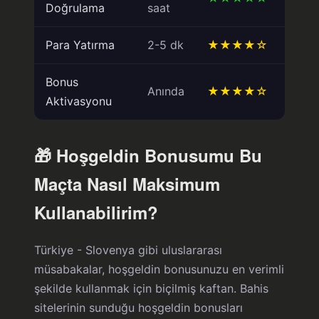
Doğrulama
saat
Para Yatırma
2-5 dk
★★★★☆
Bonus
Anında
★★★★☆
Aktivasyonu
🎁 Hoşgeldin Bonusumu Bu
Maçta Nasıl Maksimum
Kullanabilirim?
Türkiye - Slovenya gibi uluslararası
müsabakalar, hoşgeldin bonusunuzu en verimli
şekilde kullanmak için biçilmiş kaftan. Bahis
sitelerinin sunduğu hoşgeldin bonusları