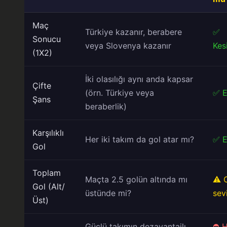
Maç
Türkiye kazanır, berabere
✅
Sonucu
veya Slovenya kazanır
Kesi
(1X2)
İki olasılığı aynı anda kapsar
Çifte
(örn. Türkiye veya
✅ E
Şans
beraberlik)
Karşılıklı
Her iki takım da gol atar mı?
✅ E
Gol
Toplam
Maçta 2.5 golün altında mı
⚠️ 
Gol (Alt/
üstünde mi?
sev
Üst)
Güçlü takımın dezavantajlı
⛔ 