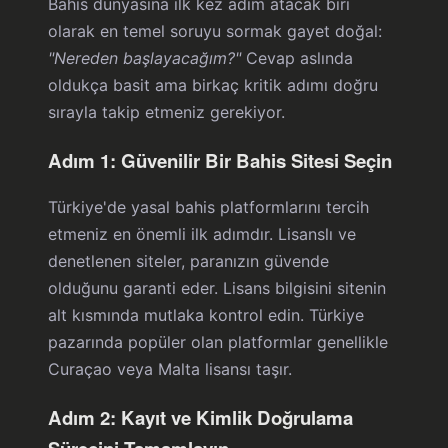
Bahis dünyasına ilk kez adım atacak biri
olarak en temel soruyu sormak gayet doğal:
"Nereden başlayacağım?"
Cevap aslında
oldukça basit ama birkaç kritik adımı doğru
sırayla takip etmeniz gerekiyor.
Adım 1: Güvenilir Bir Bahis Sitesi Seçin
Türkiye'de yasal bahis platformlarını tercih
etmeniz en önemli ilk adımdır. Lisanslı ve
denetlenen siteler, paranızın güvende
olduğunu garanti eder. Lisans bilgisini sitenin
alt kısmında mutlaka kontrol edin. Türkiye
pazarında popüler olan platformlar genellikle
Curaçao veya Malta lisansı taşır.
Adım 2: Kayıt ve Kimlik Doğrulama