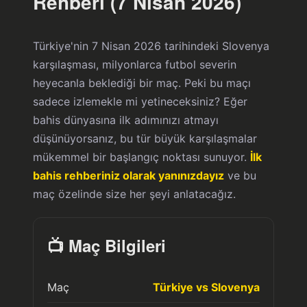
Rehberi (7 Nisan 2026)
Türkiye'nin 7 Nisan 2026 tarihindeki Slovenya
karşılaşması, milyonlarca futbol severin
heyecanla beklediği bir maç. Peki bu maçı
sadece izlemekle mi yetineceksiniz? Eğer
bahis dünyasına ilk adımınızı atmayı
düşünüyorsanız, bu tür büyük karşılaşmalar
mükemmel bir başlangıç noktası sunuyor.
İlk
bahis rehberiniz olarak yanınızdayız
ve bu
maç özelinde size her şeyi anlatacağız.
📺 Maç Bilgileri
Maç
Türkiye vs Slovenya