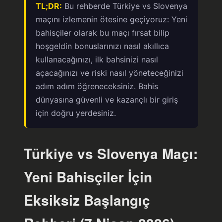
TL;DR:
Bu rehberde Türkiye vs Slovenya
maçını izlemenin ötesine geçiyoruz: Yeni
bahisçiler olarak bu maçı fırsat bilip
hoşgeldin bonuslarınızı nasıl akıllıca
kullanacağınızı, ilk bahsinizi nasıl
açacağınızı ve riski nasıl yöneteceğinizi
adım adım öğreneceksiniz. Bahis
dünyasına güvenli ve kazançlı bir giriş
için doğru yerdesiniz.
Türkiye vs Slovenya Maçı:
Yeni Bahisçiler İçin
Eksiksiz Başlangıç