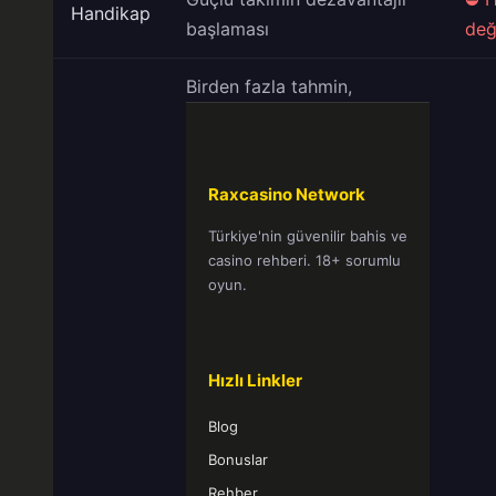
Handikap
başlaması
değ
Birden fazla tahmin,
Raxcasino Network
Türkiye'nin güvenilir bahis ve
casino rehberi. 18+ sorumlu
oyun.
Hızlı Linkler
Blog
Bonuslar
Rehber