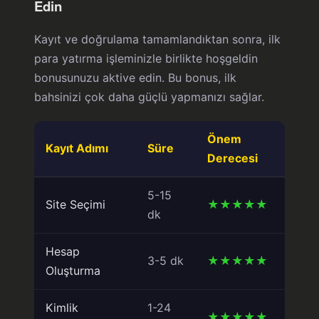
Edin
Kayıt ve doğrulama tamamlandıktan sonra, ilk
para yatırma işleminizle birlikte hoşgeldin
bonusunuzu aktive edin. Bu bonus, ilk
bahsinizi çok daha güçlü yapmanızı sağlar.
Önem
Kayıt Adımı
Süre
Derecesi
5-15
Site Seçimi
★★★★★
dk
Hesap
3-5 dk
★★★★★
Oluşturma
Kimlik
1-24
★★★★★