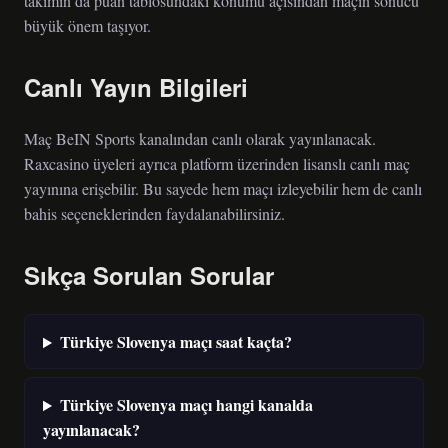
takımın da puan tablosundaki konumu açısından maçın sonucu
büyük önem taşıyor.
Canlı Yayın Bilgileri
Maç BeIN Sports kanalından canlı olarak yayınlanacak.
Raxcasino üyeleri ayrıca platform üzerinden lisanslı canlı maç
yayınına erişebilir. Bu sayede hem maçı izleyebilir hem de canlı
bahis seçeneklerinden faydalanabilirsiniz.
Sıkça Sorulan Sorular
Türkiye Slovenya maçı saat kaçta?
Türkiye Slovenya maçı hangi kanalda
yayınlanacak?