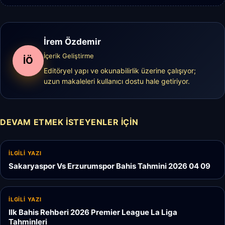
İrem Özdemir
İçerik Geliştirme
İÖ
Editöryel yapı ve okunabilirlik üzerine çalışıyor;
uzun makaleleri kullanıcı dostu hale getiriyor.
DEVAM ETMEK ISTEYENLER IÇIN
İLGILI YAZI
Sakaryaspor Vs Erzurumspor Bahis Tahmini 2026 04 09
İLGILI YAZI
Ilk Bahis Rehberi 2026 Premier League La Liga
Tahminleri