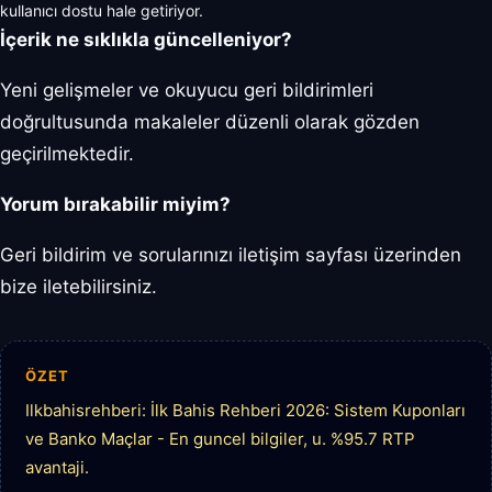
kullanıcı dostu hale getiriyor.
İçerik ne sıklıkla güncelleniyor?
Yeni gelişmeler ve okuyucu geri bildirimleri
doğrultusunda makaleler düzenli olarak gözden
geçirilmektedir.
Yorum bırakabilir miyim?
Geri bildirim ve sorularınızı iletişim sayfası üzerinden
bize iletebilirsiniz.
ÖZET
Ilkbahisrehberi: İlk Bahis Rehberi 2026: Sistem Kuponları
ve Banko Maçlar - En guncel bilgiler, u. %95.7 RTP
avantaji.