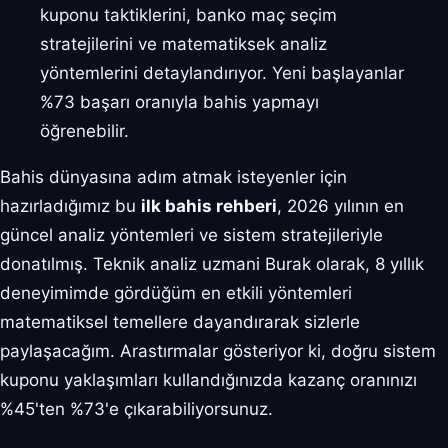
kuponu taktiklerini, banko maç seçim
stratejilerini ve matematiksek analiz
yöntemlerini detaylandırıyor. Yeni başlayanlar
%73 başarı oranıyla bahis yapmayı
öğrenebilir.
Bahis dünyasına adım atmak isteyenler için
hazırladığımız bu
ilk bahis rehberi
, 2026 yılının en
güncel analiz yöntemleri ve sistem stratejileriyle
donatılmış. Teknik analiz uzmani Burak olarak, 8 yıllık
deneyimimde gördüğüm en etkili yöntemleri
matematiksel temellere dayandırarak sizlerle
paylaşacağım. Arastırmalar gösteriyor ki, doğru sistem
kuponu yaklaşımları kullandığınızda kazanç oranınızı
%45'ten %73'e çıkarabiliyorsunuz.