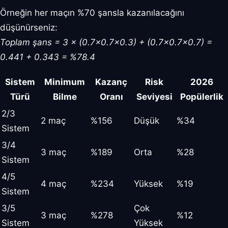
Örneğin her maçın %70 şansla kazanılacağını
düşünürseniz:
Toplam şans = 3 × (0.7×0.7×0.3) + (0.7×0.7×0.7) =
0.441 + 0.343 = %78.4
Sistem
Minimum
Kazanç
Risk
2026
Türü
Bilme
Oranı
Seviyesi
Popülerlik
2/3
2 maç
%156
Düşük
%34
Sistem
3/4
3 maç
%189
Orta
%28
Sistem
4/5
4 maç
%234
Yüksek
%19
Sistem
3/5
Çok
3 maç
%278
%12
Sistem
Yüksek