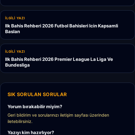
İLGILI YAZI
Ilk Bahis Rehberi 2026 Futbol Bahisleri Icin Kapsamli
Baslan
İLGILI YAZI
Ilk Bahis Rehberi 2026 Premier League La Liga Ve
Bundesliga
SIK SORULAN SORULAR
Yorum bırakabilir miyim?
Geri bildirim ve sorularınızı iletişim sayfası üzerinden
iletebilirsiniz.
Yazıyı kim hazırlıyor?