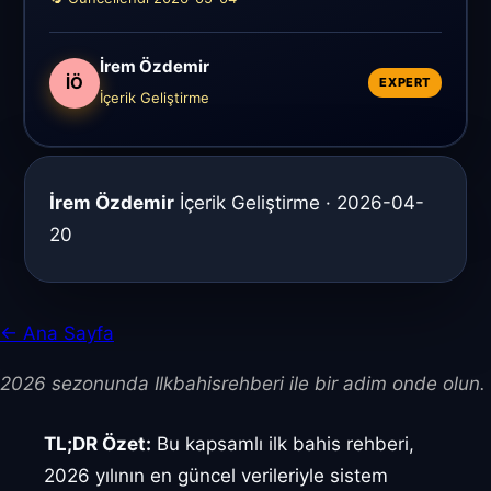
İrem Özdemir
İÖ
EXPERT
İçerik Geliştirme
İrem Özdemir
İçerik Geliştirme · 2026-04-
20
← Ana Sayfa
2026 sezonunda Ilkbahisrehberi ile bir adim onde olun.
TL;DR Özet:
Bu kapsamlı ilk bahis rehberi,
2026 yılının en güncel verileriyle sistem