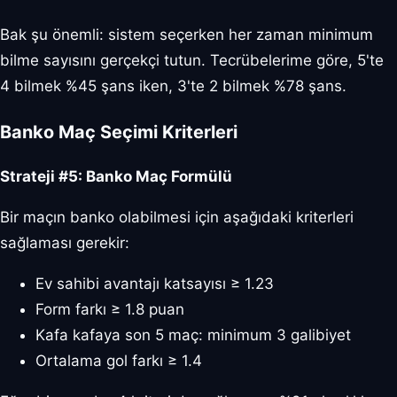
Bak şu önemli: sistem seçerken her zaman minimum
bilme sayısını gerçekçi tutun. Tecrübelerime göre, 5'te
4 bilmek %45 şans iken, 3'te 2 bilmek %78 şans.
Banko Maç Seçimi Kriterleri
Strateji #5: Banko Maç Formülü
Bir maçın banko olabilmesi için aşağıdaki kriterleri
sağlaması gerekir:
Ev sahibi avantajı katsayısı ≥ 1.23
Form farkı ≥ 1.8 puan
Kafa kafaya son 5 maç: minimum 3 galibiyet
Ortalama gol farkı ≥ 1.4