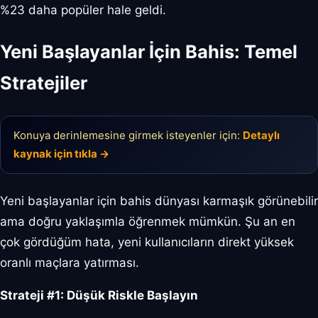
%23 daha popüler hale geldi.
Yeni Başlayanlar İçin Bahis: Temel
Stratejiler
Konuya derinlemesine girmek isteyenler için:
Detaylı
kaynak için tıkla →
Yeni başlayanlar için bahis dünyası karmaşık görünebilir
ama doğru yaklaşımla öğrenmek mümkün. Şu an en
çok gördüğüm hata, yeni kullanıcıların direkt yüksek
oranlı maçlara yatırması.
Strateji #1: Düşük Riskle Başlayın