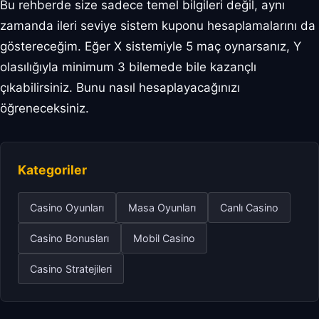
Bu rehberde size sadece temel bilgileri değil, aynı
zamanda ileri seviye sistem kuponu hesaplamalarını da
göstereceğim. Eğer X sistemiyle 5 maç oynarsanız, Y
olasılığıyla minimum 3 bilemede bile kazançlı
çıkabilirsiniz. Bunu nasıl hesaplayacağınızı
öğreneceksiniz.
Kategoriler
Casino Oyunları
Masa Oyunları
Canlı Casino
Casino Bonusları
Mobil Casino
Casino Stratejileri