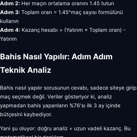
Adım 2:
Her maçın ortalama oranını 1.45 tutun
Adım 3:
Toplam oran = 1.45^maç sayısı formülünü
kullanın
Adım 4:
Kazanç hesabı = (Yatırım × Toplam oran) -
Yatırım
Bahis Nasıl Yapılır: Adım Adım
Teknik Analiz
Bahis nasıl yapılır sorusunun cevabı, sadece siteye girip
maç seçmek değil. Veriler gösteriyor ki, analiz
yapmadan bahis yapanların %76'sı ilk 3 ay içinde
bütçesini kaybediyor.
Yani şu oluyor: doğru analiz = uzun vadeli kazanç. Bu